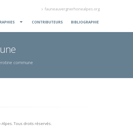
fauneauvergnerhonealpes.org
APHIES
CONTRIBUTEURS
BIBLIOGRAPHIE
mune
sérotine commune
Alpes. Tous droits réservés.