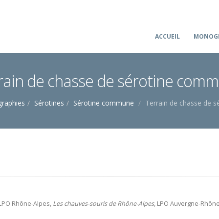
ACCUEIL
MONOGR
rain de chasse de sérotine com
raphies
Sérotines
Sérotine commune
Terrain de chasse de 
 LPO Rhône-Alpes,
Les chauves-souris de Rhône-Alpes
, LPO Auvergne-Rhône-