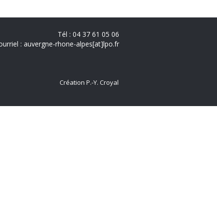
Tél : 04 37 61 05 06
ourriel : auvergne-rhone-alpes[at]lpo.fr
Création P.-Y. Croyal