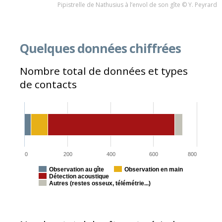
Pipistrelle de Nathusius à l’envol de son gîte © Y. Peyrard
Quelques données chiffrées
Nombre total de données et types
de contacts
0
200
400
600
800
Observation au gîte
Observation en main
Détection acoustique
Autres (restes osseux, télémétrie...)