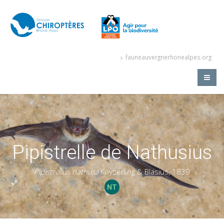
fauneauvergnerhonealpes.org
Pipistrelle de Nathusius
Pipistrellus nathusii
Keyserling & Blasius, 1839