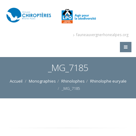
fauneauvergnerhonealpes.org
_MG_7185
Accueil
Monographies
Rhinolophes
Rhinolophe euryale
_MG_7185