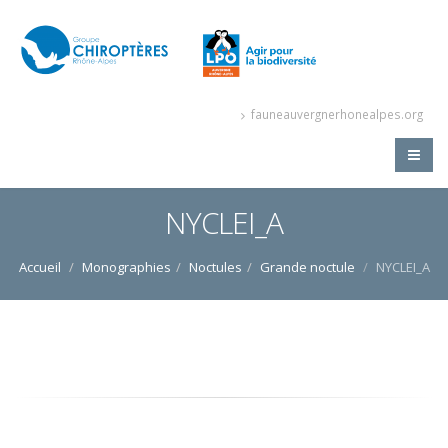
fauneauvergnerhonealpes.org
NYCLEI_A
Accueil
Monographies
Noctules
Grande noctule
NYCLEI_A