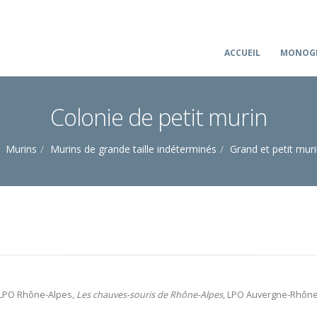
ACCUEIL
MONOGR
Colonie de petit murin
Murins
Murins de grande taille indéterminés
Grand et petit mur
 LPO Rhône-Alpes,
Les chauves-souris de Rhône-Alpes
, LPO Auvergne-Rhône-