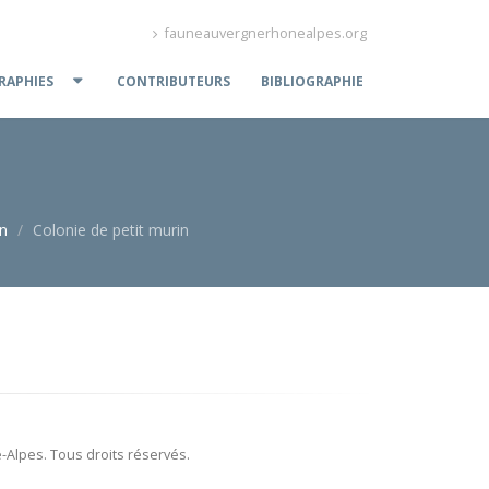
fauneauvergnerhonealpes.org
APHIES
CONTRIBUTEURS
BIBLIOGRAPHIE
in
Colonie de petit murin
Alpes. Tous droits réservés.