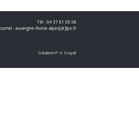
Tél : 04 37 61 05 06
ourriel : auvergne-rhone-alpes[at]lpo.fr
Création P.-Y. Croyal