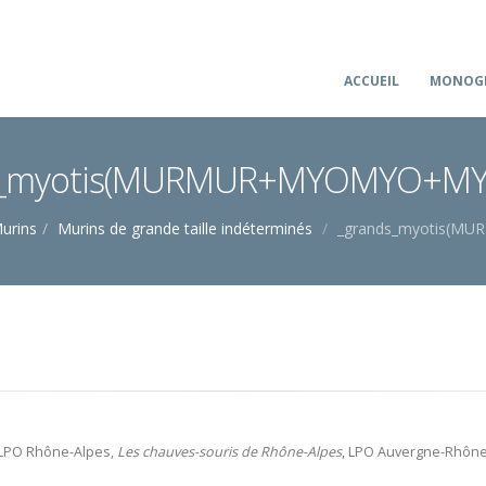
ACCUEIL
MONOGR
s_myotis(MURMUR+MYOMYO+MY
urins
Murins de grande taille indéterminés
_grands_myotis(
 LPO Rhône-Alpes,
Les chauves-souris de Rhône-Alpes
, LPO Auvergne-Rhône-