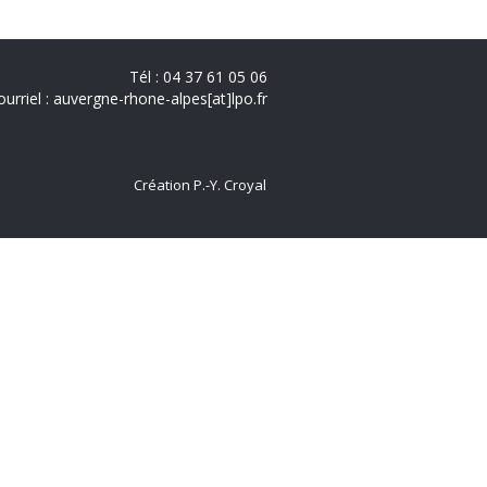
Tél : 04 37 61 05 06
ourriel : auvergne-rhone-alpes[at]lpo.fr
Création P.-Y. Croyal