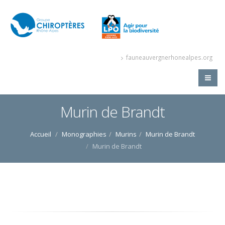
fauneauvergnerhonealpes.org
Murin de Brandt
Accueil
Monographies
Murins
Murin de Brandt
Murin de Brandt