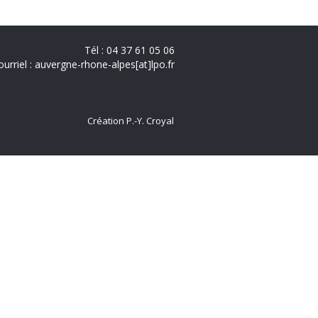
Tél : 04 37 61 05 06
ourriel : auvergne-rhone-alpes[at]lpo.fr
Création P.-Y. Croyal