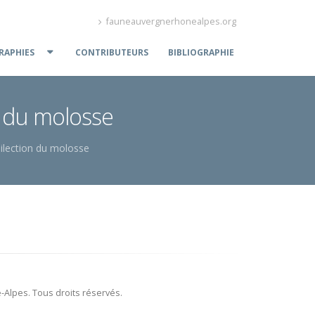
fauneauvergnerhonealpes.org
APHIES
CONTRIBUTEURS
BIBLIOGRAPHIE
on du molosse
dilection du molosse
Alpes. Tous droits réservés.