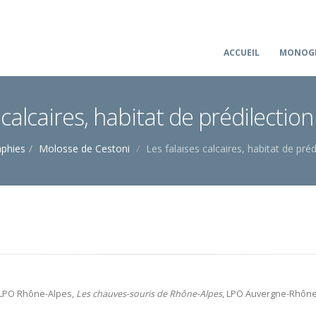
ACCUEIL
MONOGR
 calcaires, habitat de prédilecti
phies
Molosse de Cestoni
Les falaises calcaires, habitat de pré
 LPO Rhône-Alpes,
Les chauves-souris de Rhône-Alpes
, LPO Auvergne-Rhône-