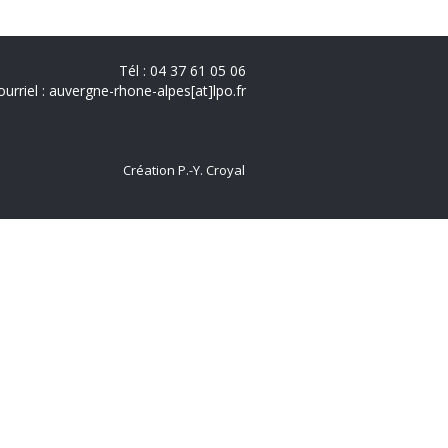
Tél : 04 37 61 05 06
ourriel : auvergne-rhone-alpes[at]lpo.fr
Création P.-Y. Croyal